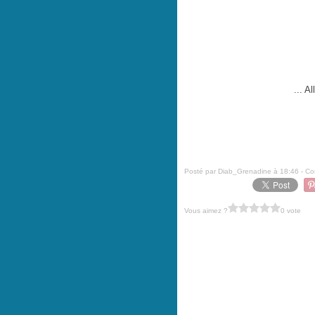
... A
Posté par Diab_Grenadine à 18:46 -
Co
Vous aimez ?
0 vote