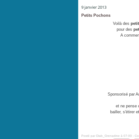
9 janvier 2013
Petits Pochons
Voilà des
peti
pour des
pe
A commenc
Sponsorisé par A
et ne pense 
bailler, s'étirer
Posté par Diab_Grenadine à 07:00 -
Co