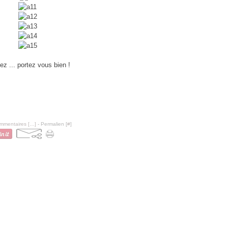
llez ... portez vous bien !
mmentaires [
…
]
- Permalien [
#
]