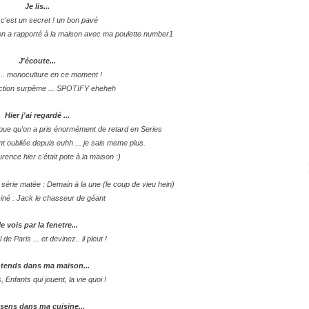
Je lis...
 c'est un secret ! un bon pavé
'on a rapporté à la maison avec ma poulette number1
J'écoute...
... monoculture en ce moment !
ction surpême ... SPOTIFY eheheh
Hier j'ai regardé ...
voue qu'on a pris énormément de retard en Series
ent oubliée depuis euhh ... je sais meme plus.
rence hier c'était pote à la maison :)
série matée : Demain à la une (le coup de vieu hein)
iné : Jack le chasseur de géant
e vois par la fenetre...
el de Paris ... et devinez.. il pleut !
ntends dans ma maison...
 Enfants qui jouent, la vie quoi !
 sens dans ma cuisine...