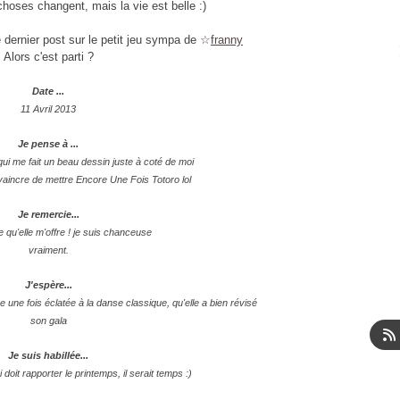
hoses changent, mais la vie est belle :)
e dernier post sur le petit jeu sympa de
☆
franny
Alors c'est parti ?
Date ...
11 Avril 2013
Je pense à ...
i me fait un beau dessin juste à coté de moi
aincre de mettre Encore Une Fois Totoro lol
Je remercie...
e qu'elle m'offre ! je suis chanceuse
vraiment.
J'espère...
une fois éclatée à la danse classique, qu'elle a bien révisé
son gala
Je suis habillée...
i doit rapporter le printemps, il serait temps :)