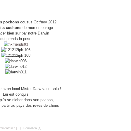
ts pochons
cousus Oct/nov 2012
tits cochons
de mon entourage
er bien sur par notre Darwin
qui prends la pose
mazon loool Mister Darw vous salu !
Lui est conquis
qu'a se nicher dans son pochon,
 et partir au pays des reves de chons
mmentaires [
…
]
- Permalien [
#
]