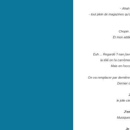
- Ahah
- tout plein de magazines qu
Chopin 
Et mon addi
Euh ... Regardé ? nan j'a
la télé on l'a carrém
Mais en l'occu
On va remplacer par dernière 
Dernier c
J
le jolie ci
J'e
Musiques,
Je