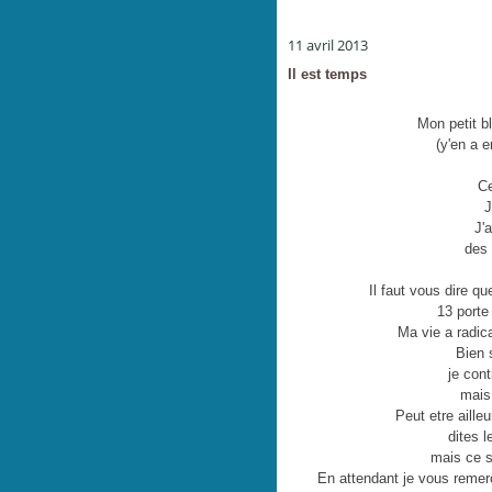
11 avril 2013
Il est temps
Mon petit b
(y'en a 
Ce
J
J'
des 
Il faut vous dire qu
13 porte
Ma vie a radic
Bien 
je con
mais 
Peut etre ailleu
dites 
mais ce s
En attendant je vous reme