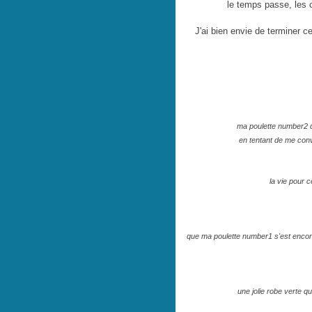
le temps passe, les c
J'ai bien envie de terminer c
ma poulette number2 qu
en tentant de me conv
la vie pour c
que ma poulette number1 s'est encore 
une jolie robe verte qu