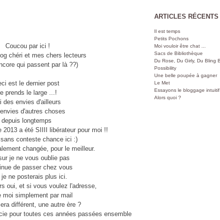
ARTICLES RÉCENTS
Il est temps
Petits Pochons
Coucou par ici !
Moi vouloir être chat ...
Sacs de Bibliothèque
log chéri et mes chers lecteurs
Du Rose, Du Girly, Du Bling B
encore qui passent par là ??)
Possibility
Une belle poupée à gagner
ci est le dernier post
Le Met
Essayons le bloggage intuitif
e prends le large ...!
Alors quoi ?
ai des envies d'ailleurs
envies d'autres choses
depuis longtemps
e 2013 a été SIIII libérateur pour moi !!
 sans conteste chance ici :)
alement changée, pour le meilleur.
sur je ne vous oublie pas
tinue de passer chez vous
je ne posterais plus ici.
rs oui, et si vous voulez l'adresse,
le moi simplement par mail
era différent, une autre ère ?
rcie pour toutes ces années passées ensemble