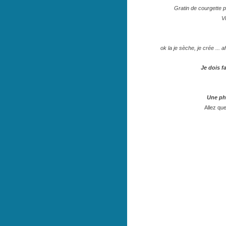
Gratin de courgette 
V
ok la je sèche, je crée ...
Je dois fa
Une pho
Allez qu